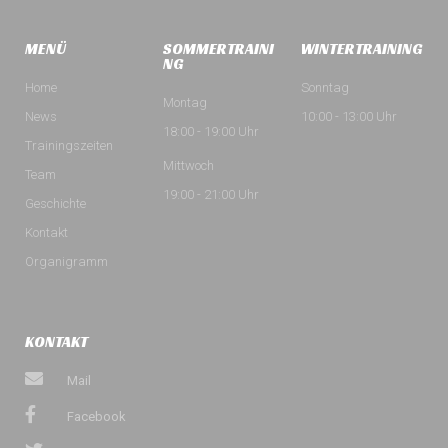
MENÜ
SOMMERTRAINI
WINTERTRAINING
NG
Home
Sonntag
Montag
News
10:00 - 13:00 Uhr
18:00 - 19:00 Uhr
Trainingszeiten
Mittwoch
Team
19:00 - 21:00 Uhr
Geschichte
Kontakt
Organigramm
KONTAKT
Mail
Facebook